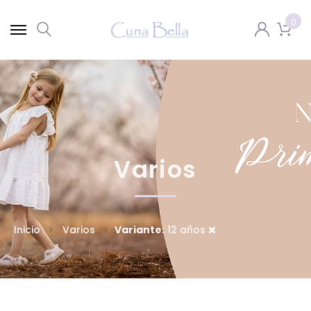
0
Varios
Inicio
Varios
Variante:
12 años