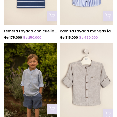
remera rayada con cuello mao mati
camisa rayada mangas largas bco/az
Gs 175.000
Gs 250.000
Gs 315.000
Gs 450.000