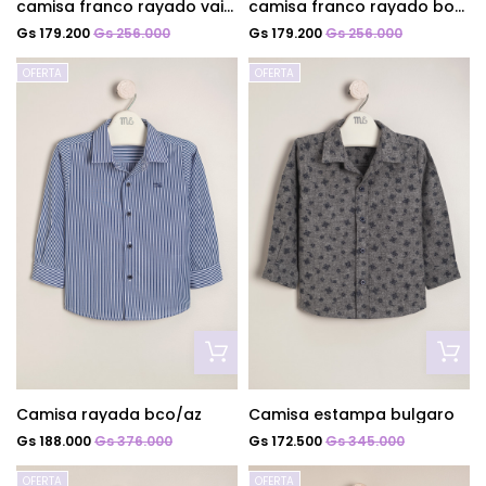
camisa franco rayado vainilla
camisa franco rayado bordo
Gs 179.200
Gs 256.000
Gs 179.200
Gs 256.000
OFERTA
OFERTA
Camisa rayada bco/az
Camisa estampa bulgaro
Gs 188.000
Gs 376.000
Gs 172.500
Gs 345.000
OFERTA
OFERTA