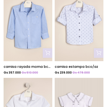
camisa rayada moma bco c/celeste
camisa estampa bco/az
Gs 357.000
Gs 510.000
Gs 239.000
Gs 478.000