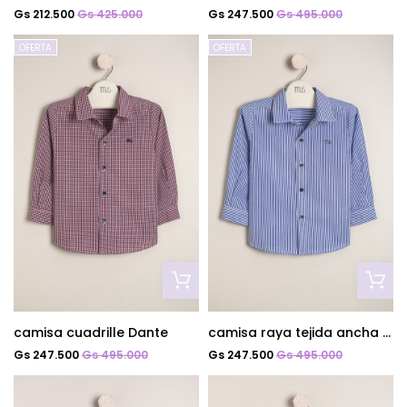
Gs 212.500
Gs 425.000
Gs 247.500
Gs 495.000
OFERTA
OFERTA
camisa cuadrille Dante
camisa raya tejida ancha algodon bco/cel
Gs 247.500
Gs 495.000
Gs 247.500
Gs 495.000