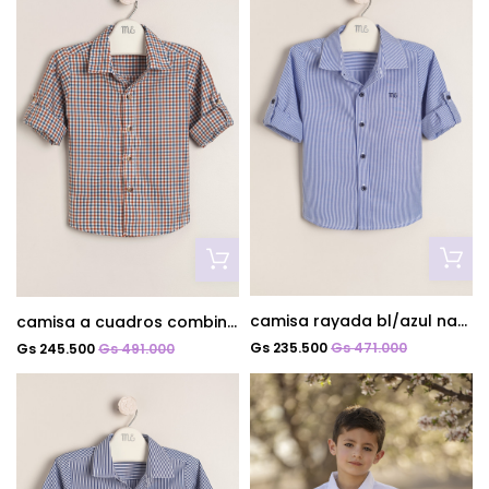
camisa rayada bl/azul nautico
camisa a cuadros combinado
Gs 235.500
Gs 471.000
Gs 245.500
Gs 491.000