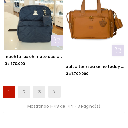
mochila lux ch matelase azul marino
Gs 670.000
bolsa termica anne teddy caramelo
Gs 1.700.000
1
2
3
Mostrando 1-48 de 144 - 3 Página(s)