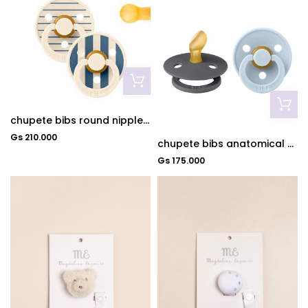
chupete bibs round nipple size 1 ivory steel blue mix
Gs 210.000
chupete bibs anatomical size 1 iron baby blue
Gs 175.000