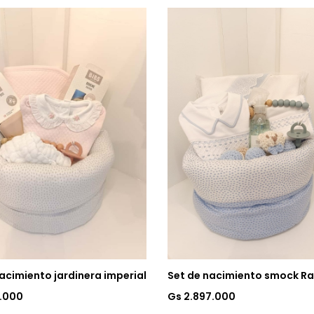
acimiento jardinera imperial
Set de nacimiento smock Ra
3.000
Gs 2.897.000