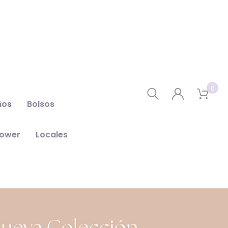
0
ños
Bolsos
hower
Locales