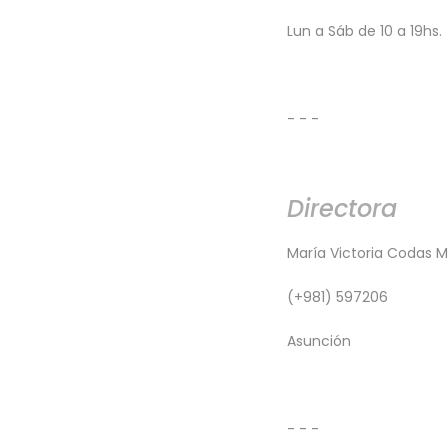
Lun a Sáb de 10 a 19hs.
- - -
Directora
María Victoria Codas Mo
(+981) 597206
Asunción
- - -