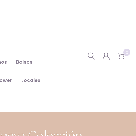
0
ños
Bolsos
hower
Locales