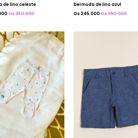
 de lino celeste
bermuda de lino azul
.000
Gs 350.000
Gs 245.000
Gs 350.000