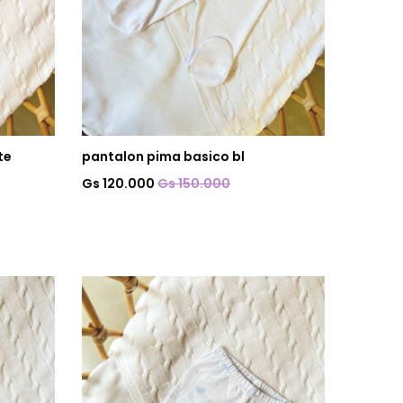
te
pantalon pima basico bl
Gs 120.000
Gs 150.000