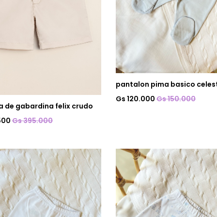
pantalon pima basico celes
Gs 120.000
Gs 150.000
 de gabardina felix crudo
500
Gs 395.000