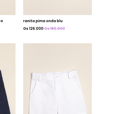
ro
ranita pima onda blu
Gs 126.000
Gs 180.000