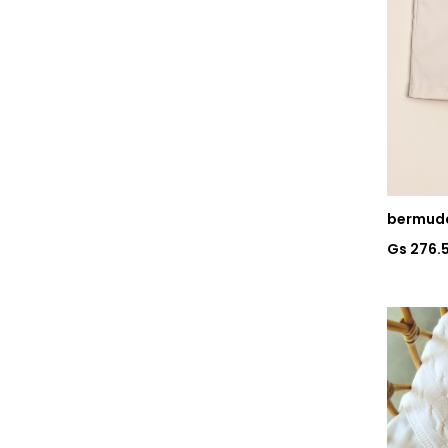
bermuda
Gs 276.