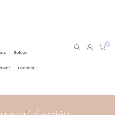
0
ños
Bolsos
hower
Locales