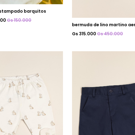
estampado barquitos
000
Gs 150.000
bermuda de lino martino ae
Gs 315.000
Gs 450.000