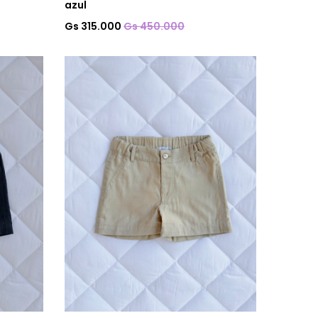
azul
Gs 315.000
Gs 450.000