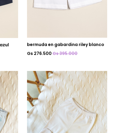
bermuda en gabardina riley blanco
azul
Gs 276.500
Gs 395.000