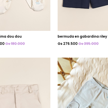
pima dou dou
bermuda en gabardina riley 
000
Gs 180.000
Gs 276.500
Gs 395.000