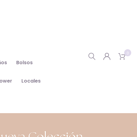
0
ños
Bolsos
hower
Locales