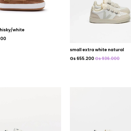
hisky/white
000
small extra white natural
Gs 655.200
Gs 936.000