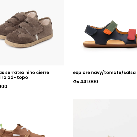
as serratex niño cierre
explore navy/tomate/salsa
tira ad- topo
Gs 441.000
000