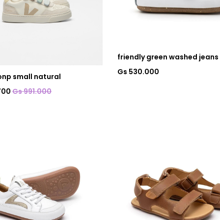
friendly green washed jeans
Gs 530.000
onp small natural
700
Gs 991.000