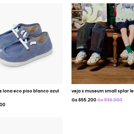
 lona eco piso blanco azul
veja x museum small splar le
Gs 655.200
Gs 936.000
800