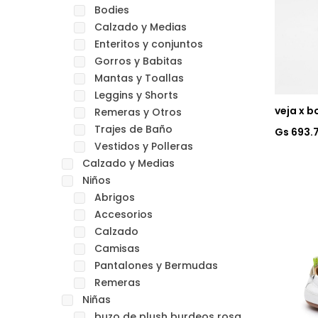
Bodies
Calzado y Medias
Enteritos y conjuntos
Gorros y Babitas
Mantas y Toallas
Leggins y Shorts
veja x b
Remeras y Otros
Trajes de Baño
Gs 693.
Vestidos y Polleras
Calzado y Medias
Niños
Abrigos
Accesorios
Calzado
Camisas
Pantalones y Bermudas
Remeras
Niñas
buzo de plush burdeos rosa