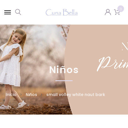
0
Niños
Inicio
Niños
small volley white naut bark