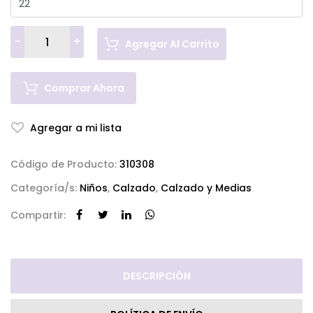
-
+
Agregar Al Carrito
Comprar Ahora
Agregar a mi lista
Código de Producto:
310308
Categoría/s:
Niños
,
Calzado
,
Calzado y Medias
Compartir:
DESCRIPCIÓN