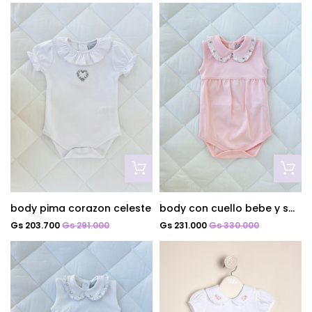
body pima corazon celeste
body con cuello bebe y smock rosa
Gs 203.700
Gs 291.000
Gs 231.000
Gs 330.000