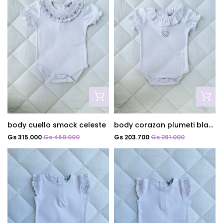
body cuello smock celeste
body corazon plumeti blanco
Gs 315.000
Gs 450.000
Gs 203.700
Gs 291.000