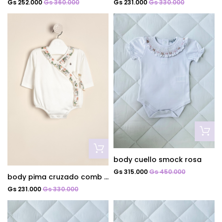
Gs 252.000
Gs 360.000
Gs 231.000
Gs 330.000
body cuello smock rosa
Gs 315.000
Gs 450.000
body pima cruzado comb poupee
Gs 231.000
Gs 330.000