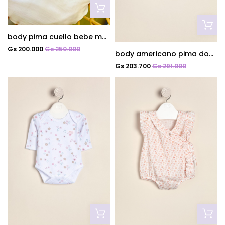
body pima cuello bebe mc bl/ro
Gs 200.000
Gs 250.000
body americano pima dou dou rosa
Gs 203.700
Gs 291.000