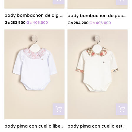
body bombachon de alg estamp roses
body bombachon de gasa estamp loletta
Gs 283.500
Gs 405.000
Gs 284.200
Gs 406.000
body pima con cuello liberty loletta
body pima con cuello estamp julita