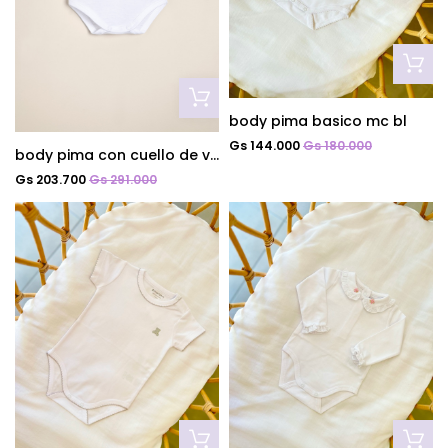
body pima basico mc bl
Gs 144.000
Gs 180.000
body pima con cuello de voile bord alma
Gs 203.700
Gs 291.000