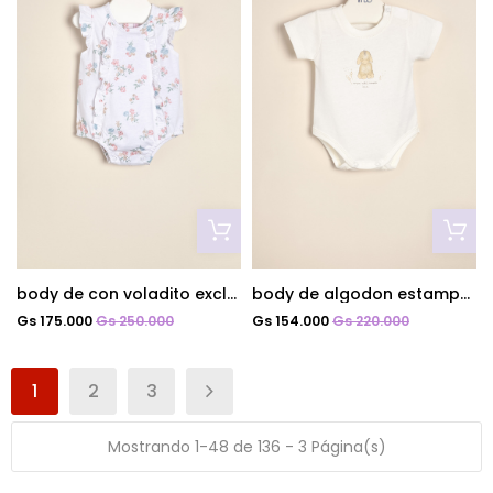
body de con voladito exclusivo ramitos
body de algodon estampado
Gs 175.000
Gs 250.000
Gs 154.000
Gs 220.000
1
2
3
Mostrando 1-48 de 136 - 3 Página(s)