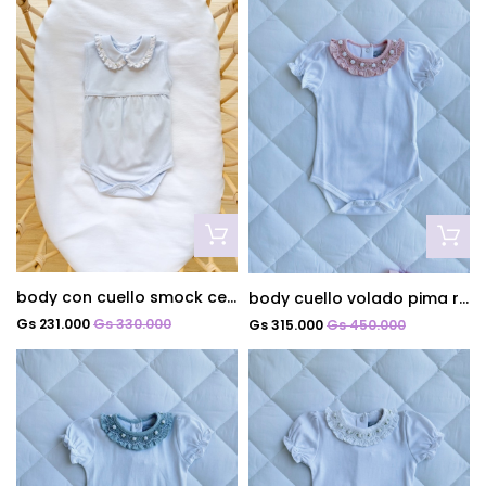
body con cuello smock celeste
body cuello volado pima rosa
Gs 231.000
Gs 330.000
Gs 315.000
Gs 450.000