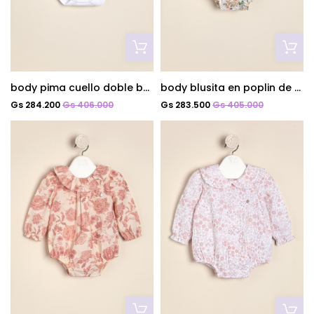
body pima cuello doble bord brigitte
body blusita en poplin de algodon estampado poupee
Gs 284.200
Gs 406.000
Gs 283.500
Gs 405.000