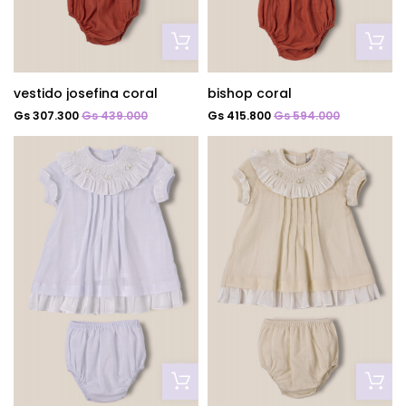
vestido josefina coral
bishop coral
Gs 307.300
Gs 439.000
Gs 415.800
Gs 594.000