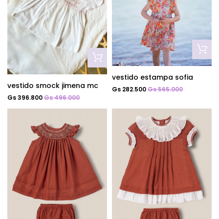
vestido estampa sofia
vestido smock jimena mc
Gs 282.500
Gs 565.000
Gs 396.800
Gs 496.000