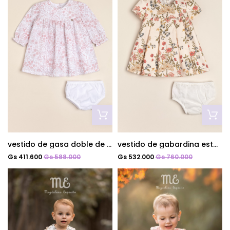
vestido de gasa doble de algodon liberty loletta
vestido de gabardina estamp julita
Gs 411.600
Gs 588.000
Gs 532.000
Gs 760.000