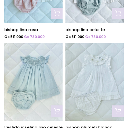
bishop lino rosa
bishop lino celeste
Gs 511.000
Gs 730.000
Gs 511.000
Gs 730.000
vestido josefina lino celeste
bishop plumeti blanco