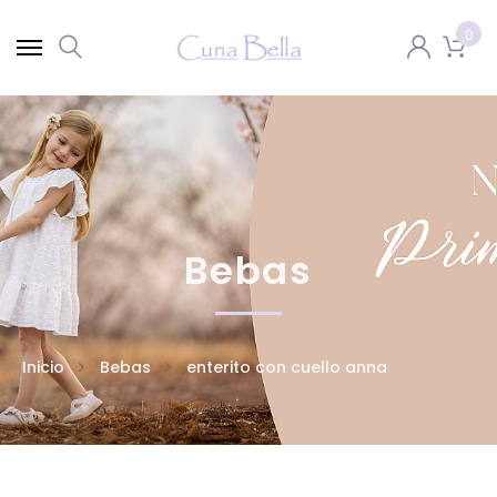
0
Bebas
Inicio
Bebas
enterito con cuello anna