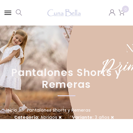
0
Pantalones Shorts y
Remeras
Inicio
Pantalones Shorts y Remeras
Categoría:
Abrigos
Variante:
3 años