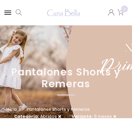
0
Pantalones Shorts y
Remeras
Inicio
Pantalones Shorts y Remeras
Categoría:
Abrigos
Variante:
9 meses