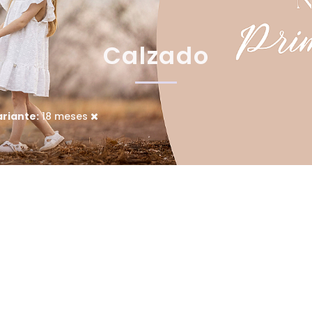
Calzado
riante:
18 meses