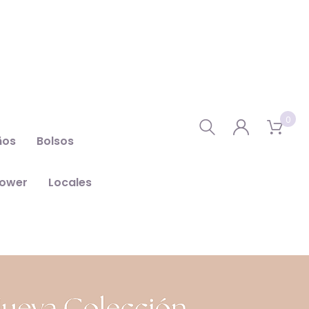
0
ños
Bolsos
hower
Locales