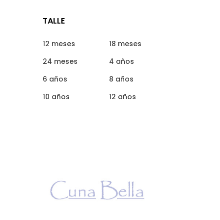
TALLE
12 meses
18 meses
24 meses
4 años
6 años
8 años
10 años
12 años