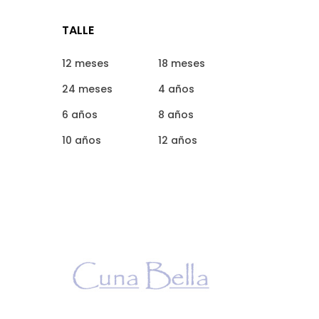
TALLE
12 meses
18 meses
24 meses
4 años
6 años
8 años
10 años
12 años