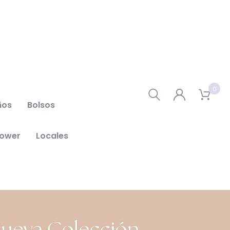
0
ños
Bolsos
hower
Locales