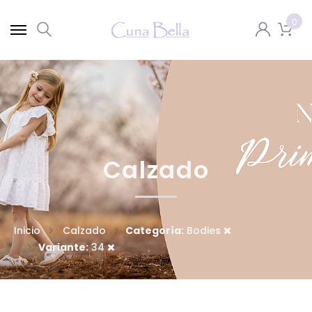
0
Calzado
Inicio
Calzado
Categoría:
Bodies
Variante:
34