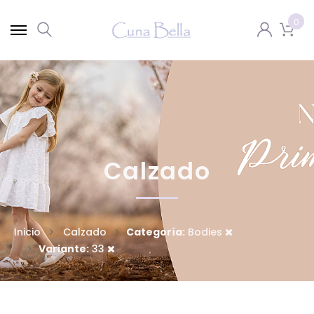
0
Calzado
Inicio
Calzado
Categoría:
Bodies
Variante:
33