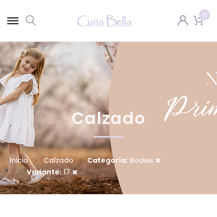
0
Calzado
Inicio
Calzado
Categoría:
Bodies
Variante:
17