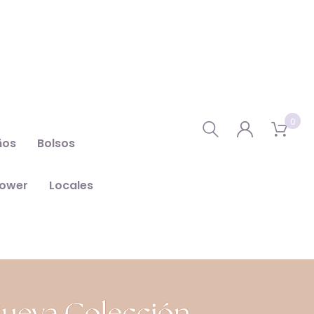
0
ños
Bolsos
hower
Locales