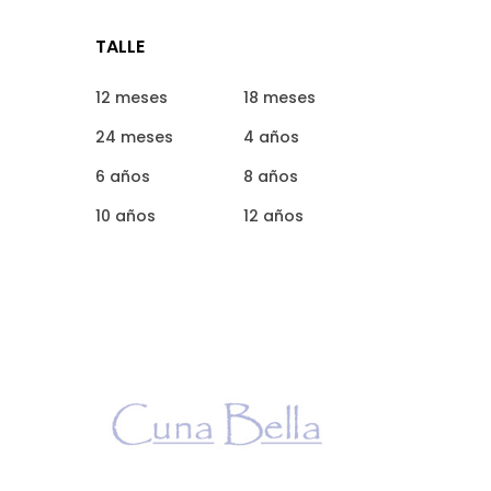
TALLE
12 meses
18 meses
24 meses
4 años
6 años
8 años
10 años
12 años