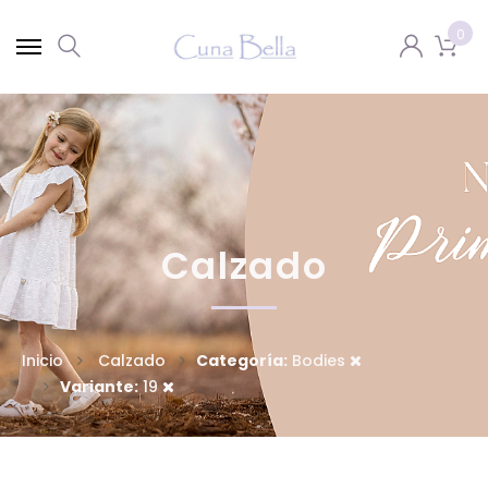
0
Calzado
Inicio
Calzado
Categoría:
Bodies
Variante:
19