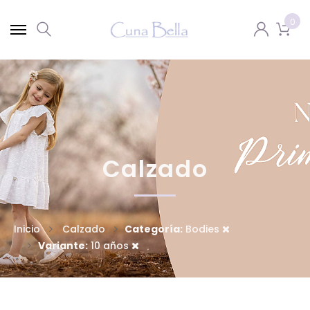
0
Calzado
Inicio
Calzado
Categoría:
Bodies
Variante:
10 años