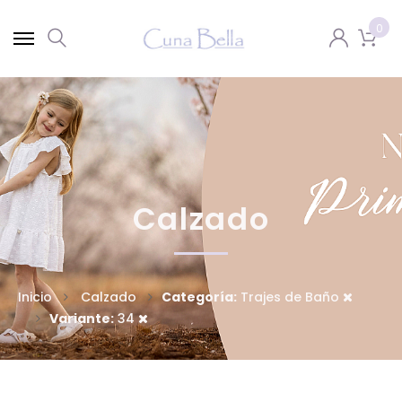
0
Calzado
Inicio
Calzado
Categoría:
Trajes de Baño
Variante:
34