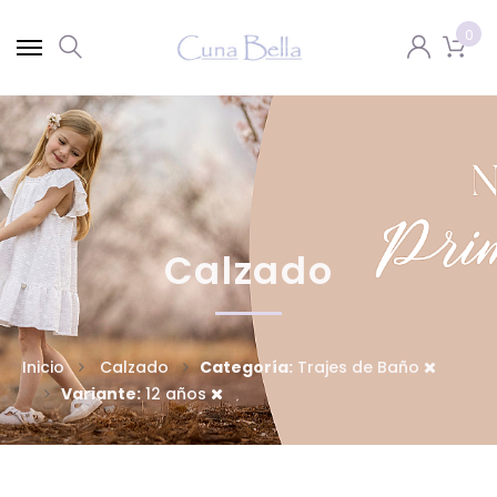
0
Calzado
Inicio
Calzado
Categoría:
Trajes de Baño
Variante:
12 años