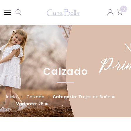
0
Calzado
Inicio
Calzado
Categoría:
Trajes de Baño
Variante:
25