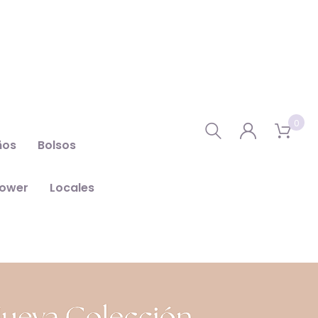
0
ños
Bolsos
hower
Locales