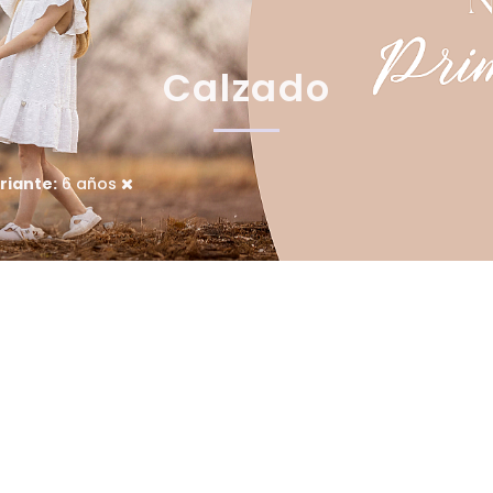
Calzado
riante:
6 años