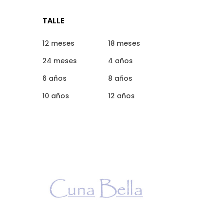
TALLE
12 meses
18 meses
24 meses
4 años
6 años
8 años
10 años
12 años