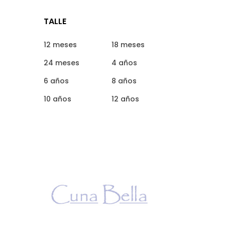
TALLE
12 meses
18 meses
24 meses
4 años
6 años
8 años
10 años
12 años