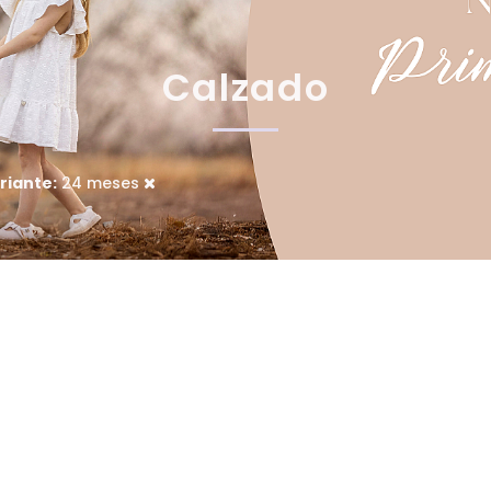
Calzado
riante:
24 meses