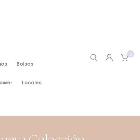
0
ños
Bolsos
hower
Locales