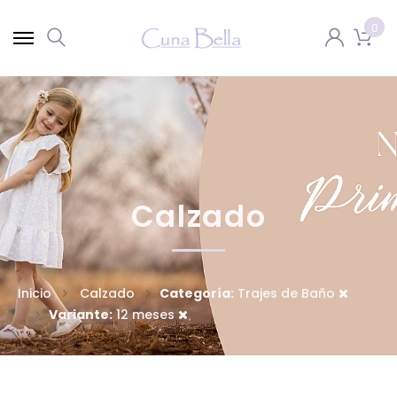
0
Calzado
Inicio
Calzado
Categoría:
Trajes de Baño
Variante:
12 meses