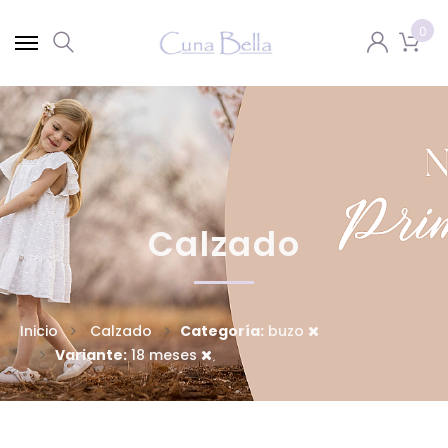
0
Calzado
Inicio
Calzado
Categoría:
buzo
Variante:
18 meses