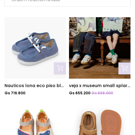
Nauticos lona eco piso blanco azul jeans
veja x museum small splar leat dino
Gs 716.800
Gs 655.200
Gs 936.000