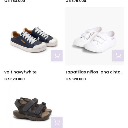
Gs 783.000
Gs 675.000
volt navy/white
zapatillas niños lona cinta adhesiva blanco
Gs 620.000
Gs 620.000