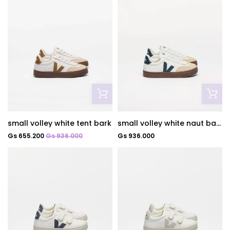
small volley white tent bark
small volley white naut bark
Gs 655.200
Gs 936.000
Gs 936.000