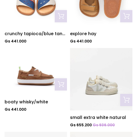
crunchy tapioca/blue tang/pu mice
explore hay
Gs 441.000
Gs 441.000
boaty whisky/white
Gs 441.000
small extra white natural
Gs 655.200
Gs 936.000