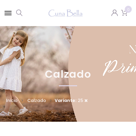
0
Calzado
Inicio
Calzado
Variante:
25