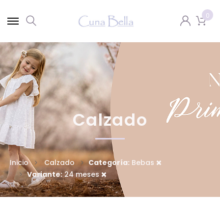
0
Calzado
Inicio
Calzado
Categoría:
Bebas
Variante:
24 meses