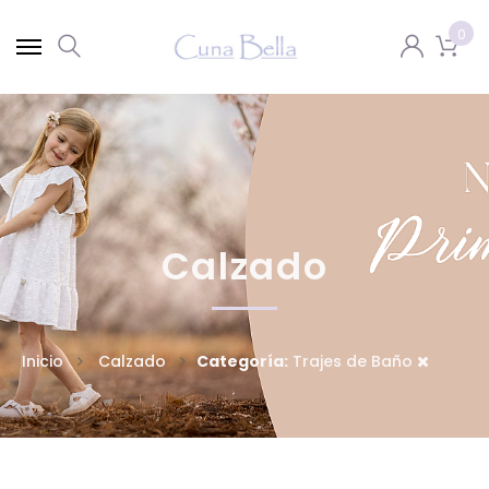
0
Calzado
Inicio
Calzado
Categoría:
Trajes de Baño