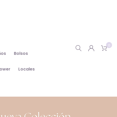
0
ños
Bolsos
hower
Locales