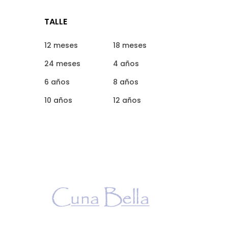
TALLE
12 meses
18 meses
24 meses
4 años
6 años
8 años
10 años
12 años