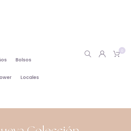
0
ños
Bolsos
hower
Locales