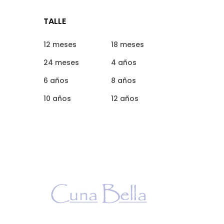
TALLE
12 meses
18 meses
24 meses
4 años
6 años
8 años
10 años
12 años