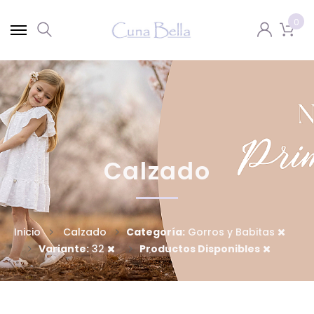
0
Calzado
Inicio
Calzado
Categoría:
Gorros y Babitas
Variante:
32
Productos Disponibles