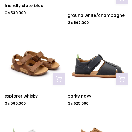
friendly slate blue
Gs 530.000
ground white/champagne
Gs 567.000
explorer whisky
parky navy
Gs 580.000
Gs 525.000