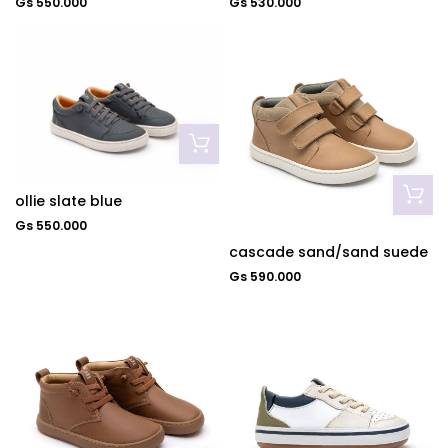
Gs 550.000
Gs 530.000
ollie slate blue
Gs 550.000
cascade sand/sand suede
Gs 590.000