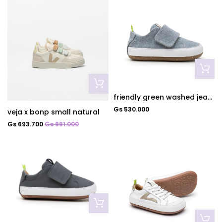
friendly green washed jeans
Gs 530.000
veja x bonp small natural
Gs 693.700
Gs 991.000